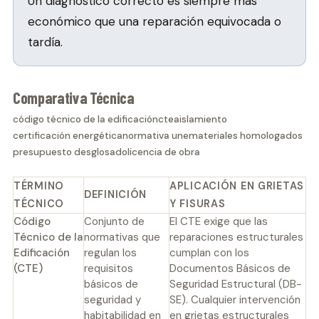
Un diagnóstico correcto es siempre más
económico que una reparación equivocada o
tardía.
Comparativa Técnica
código técnico de la edificación
cte
aislamiento
certificación energética
normativa une
materiales homologados
presupuesto desglosado
licencia de obra
TÉRMINO
APLICACIÓN EN GRIETAS
DEFINICIÓN
TÉCNICO
Y FISURAS
Código
Conjunto de
El CTE exige que las
Técnico de la
normativas que
reparaciones estructurales
Edificación
regulan los
cumplan con los
(CTE)
requisitos
Documentos Básicos de
básicos de
Seguridad Estructural (DB-
seguridad y
SE). Cualquier intervención
habitabilidad en
en grietas estructurales