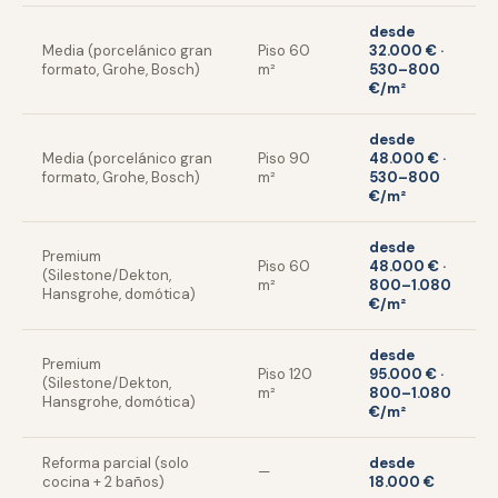
desde
Media (porcelánico gran
Piso 60
32.000 € ·
formato, Grohe, Bosch)
m²
530–800
€/m²
desde
Media (porcelánico gran
Piso 90
48.000 € ·
formato, Grohe, Bosch)
m²
530–800
€/m²
desde
Premium
Piso 60
48.000 € ·
(Silestone/Dekton,
m²
800–1.080
Hansgrohe, domótica)
€/m²
desde
Premium
Piso 120
95.000 € ·
(Silestone/Dekton,
m²
800–1.080
Hansgrohe, domótica)
€/m²
Reforma parcial (solo
desde
—
cocina + 2 baños)
18.000 €