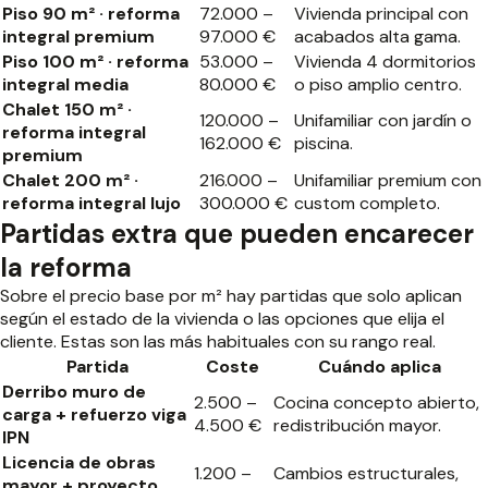
Piso 90 m² · reforma
72.000 –
Vivienda principal con
integral premium
97.000 €
acabados alta gama.
Piso 100 m² · reforma
53.000 –
Vivienda 4 dormitorios
integral media
80.000 €
o piso amplio centro.
Chalet 150 m² ·
120.000 –
Unifamiliar con jardín o
reforma integral
162.000 €
piscina.
premium
Chalet 200 m² ·
216.000 –
Unifamiliar premium con
reforma integral lujo
300.000 €
custom completo.
Partidas extra que pueden encarecer
la reforma
Sobre el precio base por m² hay partidas que solo aplican
según el estado de la vivienda o las opciones que elija el
cliente. Estas son las más habituales con su rango real.
Partida
Coste
Cuándo aplica
Derribo muro de
2.500 –
Cocina concepto abierto,
carga + refuerzo viga
4.500 €
redistribución mayor.
IPN
Licencia de obras
1.200 –
Cambios estructurales,
mayor + proyecto