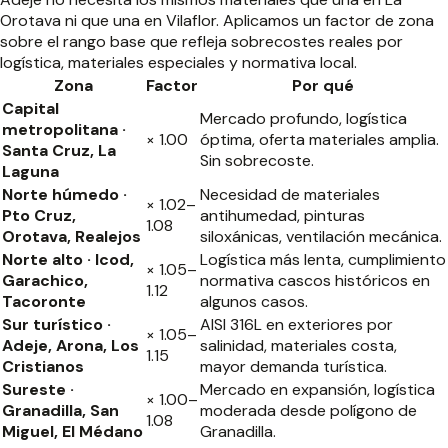
Orotava ni que una en Vilaflor. Aplicamos un factor de zona
sobre el rango base que refleja sobrecostes reales por
logística, materiales especiales y normativa local.
Zona
Factor
Por qué
Capital
Mercado profundo, logística
metropolitana ·
× 1.00
óptima, oferta materiales amplia.
Santa Cruz, La
Sin sobrecoste.
Laguna
Norte húmedo ·
Necesidad de materiales
× 1.02–
Pto Cruz,
antihumedad, pinturas
1.08
Orotava, Realejos
siloxánicas, ventilación mecánica.
Norte alto · Icod,
Logística más lenta, cumplimiento
× 1.05–
Garachico,
normativa cascos históricos en
1.12
Tacoronte
algunos casos.
Sur turístico ·
AISI 316L en exteriores por
× 1.05–
Adeje, Arona, Los
salinidad, materiales costa,
1.15
Cristianos
mayor demanda turística.
Sureste ·
Mercado en expansión, logística
× 1.00–
Granadilla, San
moderada desde polígono de
1.08
Miguel, El Médano
Granadilla.