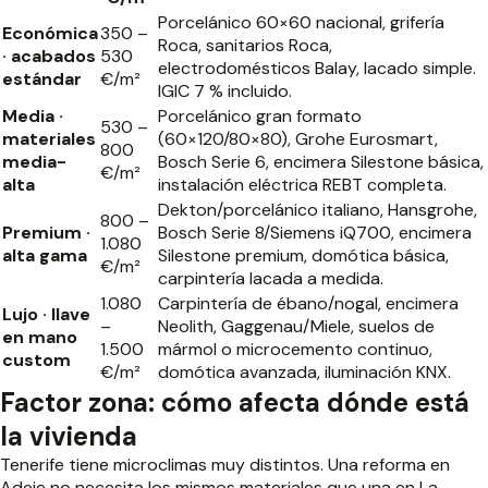
Porcelánico 60×60 nacional, grifería
Económica
350 –
Roca, sanitarios Roca,
· acabados
530
electrodomésticos Balay, lacado simple.
estándar
€/m²
IGIC 7 % incluido.
Media ·
Porcelánico gran formato
530 –
materiales
(60×120/80×80), Grohe Eurosmart,
800
media-
Bosch Serie 6, encimera Silestone básica,
€/m²
alta
instalación eléctrica REBT completa.
Dekton/porcelánico italiano, Hansgrohe,
800 –
Premium ·
Bosch Serie 8/Siemens iQ700, encimera
1.080
alta gama
Silestone premium, domótica básica,
€/m²
carpintería lacada a medida.
1.080
Carpintería de ébano/nogal, encimera
Lujo · llave
–
Neolith, Gaggenau/Miele, suelos de
en mano
1.500
mármol o microcemento continuo,
custom
€/m²
domótica avanzada, iluminación KNX.
Factor zona: cómo afecta dónde está
la vivienda
Tenerife tiene microclimas muy distintos. Una reforma en
Adeje no necesita los mismos materiales que una en La