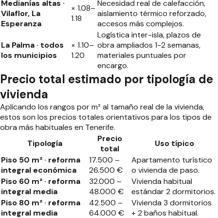
Medianías altas ·
Necesidad real de calefacción,
× 1.08–
Vilaflor, La
aislamiento térmico reforzado,
1.18
Esperanza
accesos más complejos.
Logística inter-isla, plazos de
La Palma · todos
× 1.10–
obra ampliados 1-2 semanas,
los municipios
1.20
materiales puntuales por
encargo.
Precio total estimado por tipología de
vivienda
Aplicando los rangos por m² al tamaño real de la vivienda,
estos son los precios totales orientativos para los tipos de
obra más habituales en Tenerife.
Precio
Tipología
Uso típico
total
Piso 50 m² · reforma
17.500 –
Apartamento turístico
integral económica
26.500 €
o vivienda de paso.
Piso 60 m² · reforma
32.000 –
Vivienda habitual
integral media
48.000 €
estándar 2 dormitorios.
Piso 80 m² · reforma
42.500 –
Vivienda 3 dormitorios
integral media
64.000 €
+ 2 baños habitual.