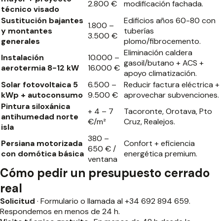
2.800 €
modificación fachada.
técnico visado
Sustitución bajantes
Edificios años 60-80 con
1.800 –
y montantes
tuberías
3.500 €
generales
plomo/fibrocemento.
Eliminación caldera
Instalación
10.000 –
gasoil/butano + ACS +
aerotermia 8-12 kW
16.000 €
apoyo climatización.
Solar fotovoltaica 5
6.500 –
Reducir factura eléctrica +
kWp + autoconsumo
9.500 €
aprovechar subvenciones.
Pintura siloxánica
+ 4 – 7
Tacoronte, Orotava, Pto
antihumedad norte
€/m²
Cruz, Realejos.
isla
380 –
Persiana motorizada
Confort + eficiencia
650 € /
con domótica básica
energética premium.
ventana
Cómo pedir un presupuesto cerrado
real
Solicitud
· Formulario o llamada al
+34 692 894 659
.
Respondemos en menos de 24 h.