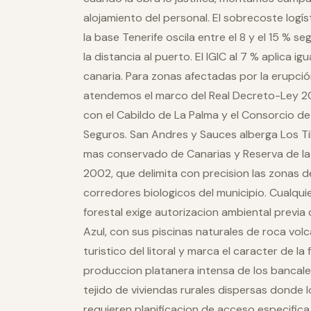
alojamiento del personal. El sobrecoste logí
la base Tenerife oscila entre el 8 y el 15 % s
la distancia al puerto. El IGIC al 7 % aplica i
canaria. Para zonas afectadas por la erupció
atendemos el marco del Real Decreto-Ley 2
con el Cabildo de La Palma y el Consorcio 
Seguros. San Andres y Sauces alberga Los Tilo
mas conservado de Canarias y Reserva de l
2002, que delimita con precision las zonas d
corredores biologicos del municipio. Cualqui
forestal exige autorizacion ambiental previa 
Azul, con sus piscinas naturales de roca volca
turistico del litoral y marca el caracter de la 
produccion platanera intensa de los bancale
tejido de viviendas rurales dispersas donde
requieren planificacion de acceso especifica