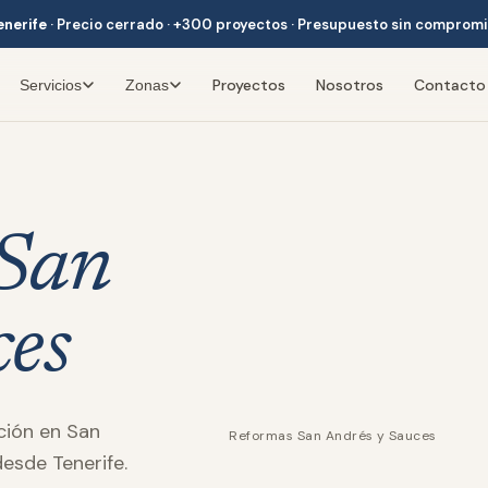
enerife
·
Precio cerrado · +300 proyectos · Presupuesto sin comprom
Proyectos
Nosotros
Contacto
Servicios
Zonas
San
ces
ación en San
Reformas San Andrés y Sauces
esde Tenerife.