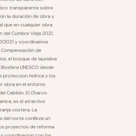
stico transparente sobre
egún la duración de obra y
gual que en cualquier obra
n del Cumbre Vieja 2021,
0/2021 y coordinamos
de Compensación de
s, el bosque de laurisilva
a Biosfera UNESCO desde
e proteccion hidrica y los
er obra en el entorno
del Cabildo. El Charco
nica, es el atractivo
franja costera. La
s del norte conlleva un
 los proyectos de reforma
 y coordinacion con los