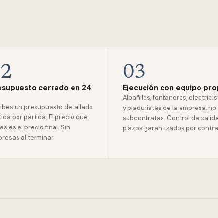
02
03
esupuesto cerrado en 24
Ejecución con equipo pro
Albañiles, fontaneros, electrici
ibes un presupuesto detallado
y pladuristas de la empresa, no
tida por partida. El precio que
subcontratas. Control de calid
as es el precio final. Sin
plazos garantizados por contra
presas al terminar.