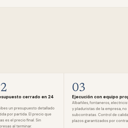
02
03
esupuesto cerrado en 24
Ejecución con equipo pro
Albañiles, fontaneros, electrici
ibes un presupuesto detallado
y pladuristas de la empresa, no
tida por partida. El precio que
subcontratas. Control de calid
as es el precio final. Sin
plazos garantizados por contra
presas al terminar.