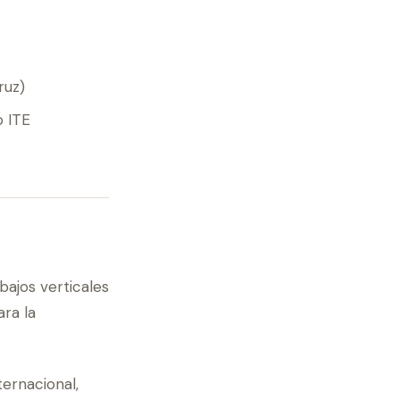
ruz)
o ITE
bajos verticales
ara la
ternacional,