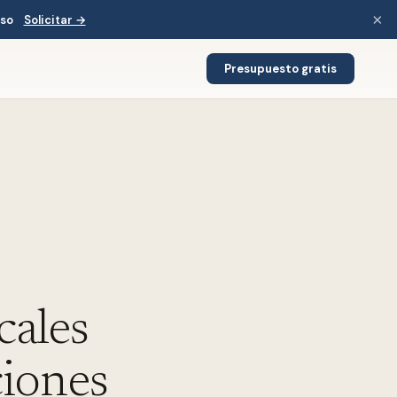
×
iso
Solicitar →
Presupuesto gratis
cales
ciones