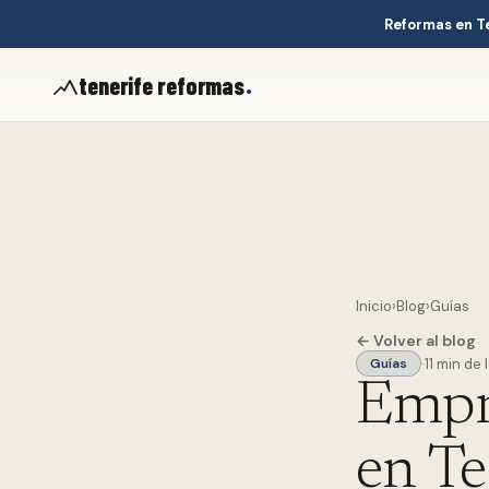
Reformas en T
.
tenerife reformas
Inicio
›
Blog
›
Guías
← Volver al blog
·
11 min de 
Guías
Empre
en Te