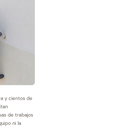
ra y cientos de
itan
as de trabajos
uipo ni la