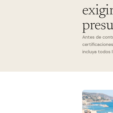
exigi
pres
Antes de contr
certificacione
incluya todos 