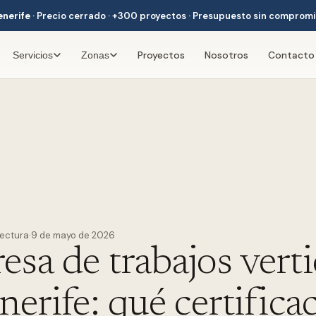
enerife
·
Precio cerrado · +300 proyectos · Presupuesto sin comprom
Proyectos
Nosotros
Contacto
Servicios
Zonas
lectura
·
9 de mayo de 2026
sa de trabajos verti
nerife: qué certifica