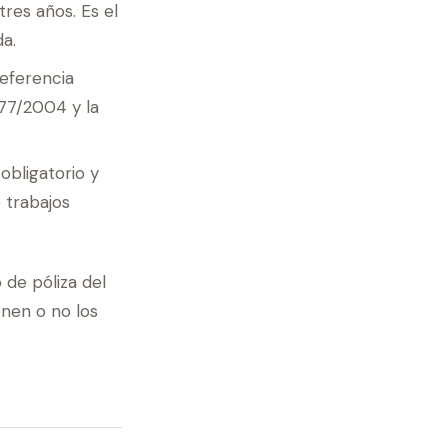
tres años. Es el
a.
referencia
177/2004 y la
: obligatorio y
 trabajos
 de póliza del
enen o no los