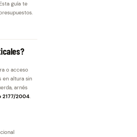
Esta guía te
presupuestos.
icales?
ura o acceso
en altura sin
erda, arnés
o 2177/2004
.
cional