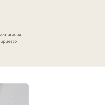
, comprueba
esupuesto