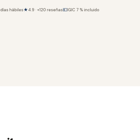
★
💶
días hábiles
4.9 · +120 reseñas
IGIC 7 % incluido