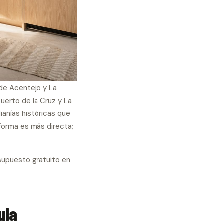
 de Acentejo y La
uerto de la Cruz y La
anías históricas que
eforma es más directa;
supuesto gratuito en
ula