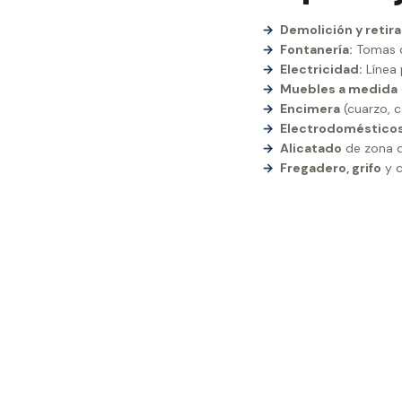
Demolición y reti
Fontanería:
Tomas d
Electricidad:
Línea 
Muebles a medida
Encimera
(cuarzo, c
Electrodoméstico
Alicatado
de zona d
Fregadero, grifo
y c