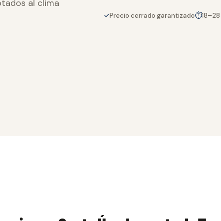
ptados al clima
✓
⏱
Precio cerrado garantizado
18–28 