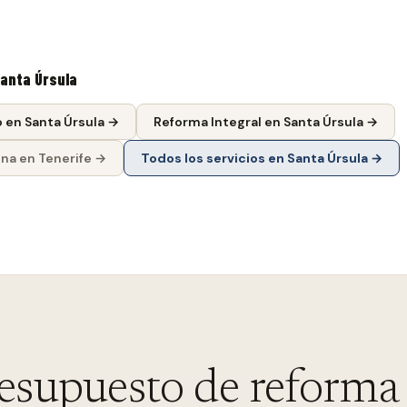
anta Úrsula
o
en
Santa Úrsula
→
Reforma Integral
en
Santa Úrsula
→
ina
en Tenerife →
Todos los servicios en
Santa Úrsula
→
esupuesto de reforma