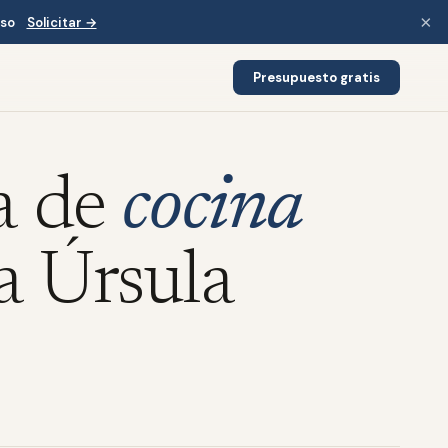
×
iso
Solicitar →
Presupuesto gratis
a de
cocina
a Úrsula