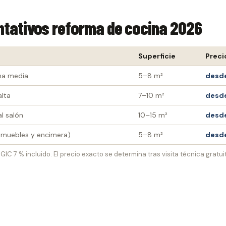
ntativos reforma de cocina 2026
Superficie
Preci
ma media
5–8 m²
desd
lta
7–10 m²
desd
l salón
10–15 m²
desde
o muebles y encimera)
5–8 m²
desd
GIC 7 % incluido. El precio exacto se determina tras visita técnica gratui