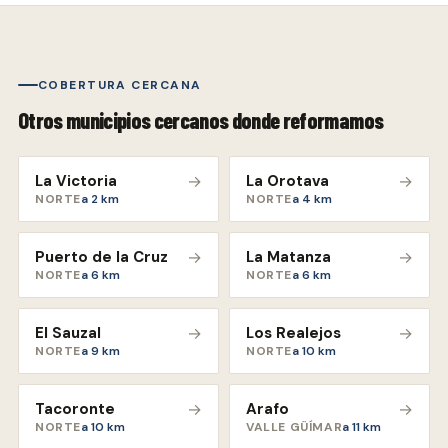
COBERTURA CERCANA
Otros municipios cercanos donde reformamos
La Victoria
→
La Orotava
→
NORTE
a
2
km
NORTE
a
4
km
Puerto de la Cruz
→
La Matanza
→
NORTE
a
6
km
NORTE
a
6
km
El Sauzal
→
Los Realejos
→
NORTE
a
9
km
NORTE
a
10
km
Tacoronte
→
Arafo
→
NORTE
a
10
km
VALLE GÜÍMAR
a
11
km