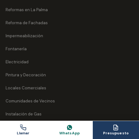
Reformas en La Palma
Reforma de Fachadas
Impermeabilización
Fontanería
Electricidad
Pintura y Decoración
Locales Comerciales
Comunidades de Vecinos
Instalación de Gas
Reformas Norte de Tenerife
Llamar
WhatsApp
Presupuesto