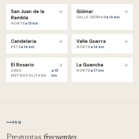
San Juan de la
→
Güímar
→
Rambla
VALLE GÜÍMAR
a
14
km
NORTE
a
13
km
Candelaria
→
Valle Guerra
→
ESTE
a
14
km
NORTE
a
14
km
El Rosario
→
La Guancha
→
ÁREA
a
15
NORTE
a
17
km
METROPOLITANA
km
FAQ
Preguntas
frecuentes