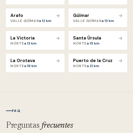
Arafo
→
Güímar
→
VALLE GÜÍMAR
a
12
km
VALLE GÜÍMAR
a
13
km
La Victoria
→
Santa Úrsula
→
NORTE
a
13
km
NORTE
a
15
km
La Orotava
→
Puerto de la Cruz
→
NORTE
a
19
km
NORTE
a
21
km
FAQ
Preguntas
frecuentes