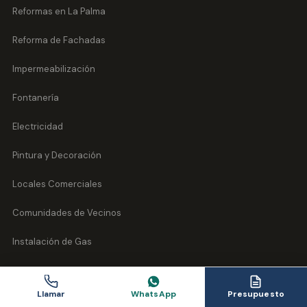
Reformas en La Palma
Reforma de Fachadas
Impermeabilización
Fontanería
Electricidad
Pintura y Decoración
Locales Comerciales
Comunidades de Vecinos
Instalación de Gas
Reformas Norte de Tenerife
Llamar
WhatsApp
Presupuesto
Obra Nueva y Construcción