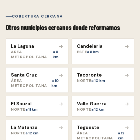
COBERTURA CERCANA
Otros municipios cercanos donde reformamos
La Laguna
→
Candelaria
→
ÁREA
a
8
ESTE
a
8
km
METROPOLITANA
km
Santa Cruz
→
Tacoronte
→
ÁREA
a
10
NORTE
a
10
km
METROPOLITANA
km
El Sauzal
→
Valle Guerra
→
NORTE
a
11
km
NORTE
a
12
km
La Matanza
→
Tegueste
→
NORTE
a
12
km
ÁREA
a
12
METROPOLITANA
km