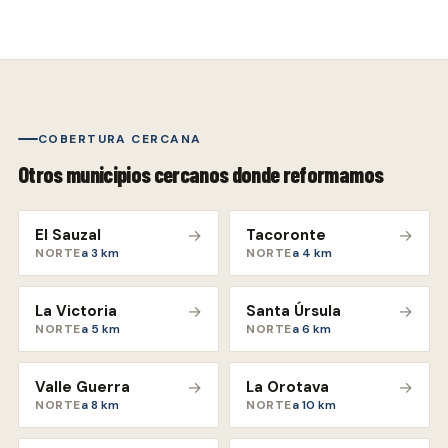
COBERTURA CERCANA
Otros municipios cercanos donde reformamos
El Sauzal
→
Tacoronte
→
NORTE
a
3
km
NORTE
a
4
km
La Victoria
→
Santa Úrsula
→
NORTE
a
5
km
NORTE
a
6
km
Valle Guerra
→
La Orotava
→
NORTE
a
8
km
NORTE
a
10
km