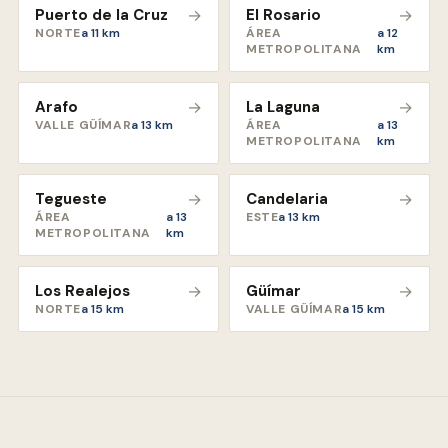
Puerto de la Cruz
→
El Rosario
→
NORTE
a
11
km
ÁREA
a
12
METROPOLITANA
km
Arafo
→
La Laguna
→
VALLE GÜÍMAR
a
13
km
ÁREA
a
13
METROPOLITANA
km
Tegueste
→
Candelaria
→
ÁREA
a
13
ESTE
a
13
km
METROPOLITANA
km
Los Realejos
→
Güímar
→
NORTE
a
15
km
VALLE GÜÍMAR
a
15
km