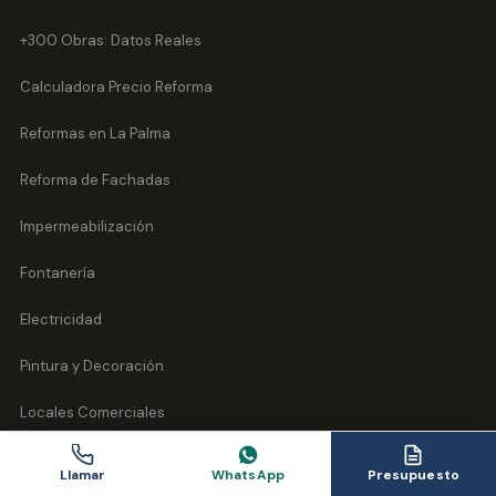
+300 Obras: Datos Reales
Calculadora Precio Reforma
Reformas en La Palma
Reforma de Fachadas
Impermeabilización
Fontanería
Electricidad
Pintura y Decoración
Locales Comerciales
Comunidades de Vecinos
Llamar
WhatsApp
Presupuesto