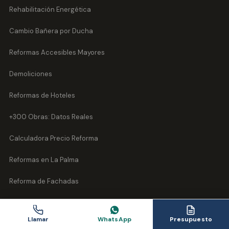
Rehabilitación Energética
Cambio Bañera por Ducha
Reformas Accesibles Mayores
Demoliciones
Reformas de Hoteles
+300 Obras: Datos Reales
Calculadora Precio Reforma
Reformas en La Palma
Reforma de Fachadas
Impermeabilización
Llamar
WhatsApp
Presupuesto
Fontanería