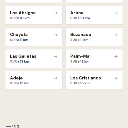
Los Abrigos
→
Arona
→
SUR
a
10
km
SUR
a
10
km
Chayofa
→
Buzanada
→
SUR
a
11
km
SUR
a
11
km
Las Galletas
→
Palm-Mar
→
SUR
a
13
km
SUR
a
13
km
Adeje
→
Los Cristianos
→
SUR
a
15
km
SUR
a
16
km
FAQ