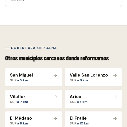
COBERTURA CERCANA
Otros municipios cercanos donde reformamos
San Miguel
→
Valle San Lorenzo
→
SUR
a
5
km
SUR
a
6
km
Vilaflor
→
Arico
→
SUR
a
7
km
SUR
a
8
km
El Médano
→
El Fraile
→
SUR
a
9
km
SUR
a
10
km