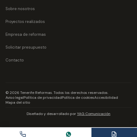
Sobre nosotros
Proyectos realizados
Empresa de reformas
Solicitar presupuesto
Contacto
©
2026
Tenerife Reformas
. Todos los derechos reservados.
Aviso legal
Política de privacidad
Política de cookies
Accesibilidad
Mapa del sitio
Diseñado y desarrollado por
YAG Comunicación