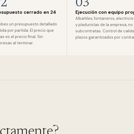
02
03
esupuesto cerrado en 24
Ejecución con equipo pro
Albañiles, fontaneros, electrici
ibes un presupuesto detallado
y pladuristas de la empresa, no
tida por partida. El precio que
subcontratas. Control de calid
as es el precio final. Sin
plazos garantizados por contra
presas al terminar.
actamente?