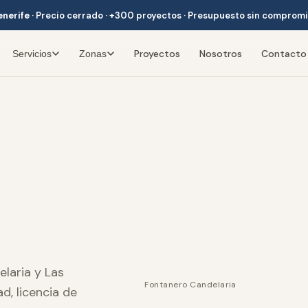
enerife
·
Precio cerrado · +300 proyectos · Presupuesto sin comprom
Proyectos
Nosotros
Contacto
Servicios
Zonas
laria y Las
Fontanero Candelaria
d, licencia de