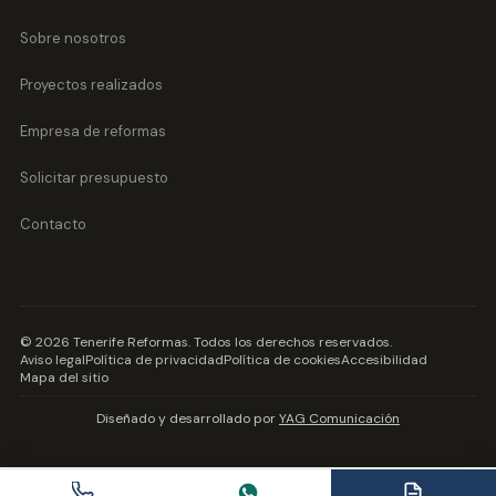
Sobre nosotros
Proyectos realizados
Empresa de reformas
Solicitar presupuesto
Contacto
©
2026
Tenerife Reformas
. Todos los derechos reservados.
Aviso legal
Política de privacidad
Política de cookies
Accesibilidad
Mapa del sitio
Diseñado y desarrollado por
YAG Comunicación