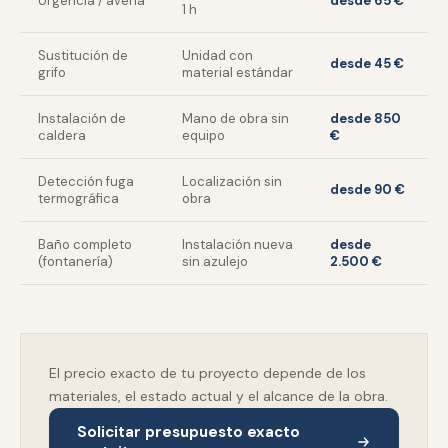
Urgencia / avería
desde 65 €
1 h
Sustitución de
Unidad con
desde 45 €
grifo
material estándar
Instalación de
Mano de obra sin
desde 850
caldera
equipo
€
Detección fuga
Localización sin
desde 90 €
termográfica
obra
Baño completo
Instalación nueva
desde
(fontanería)
sin azulejo
2.500 €
El precio exacto de tu proyecto depende de los
materiales, el estado actual y el alcance de la obra.
Solicitar presupuesto exacto