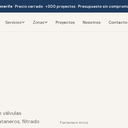
enerife
·
Precio cerrado · +300 proyectos · Presupuesto sin comprom
Proyectos
Nosotros
Contacto
Servicios
Zonas
 válvulas
ataneros, filtrado
Fontanero Arico