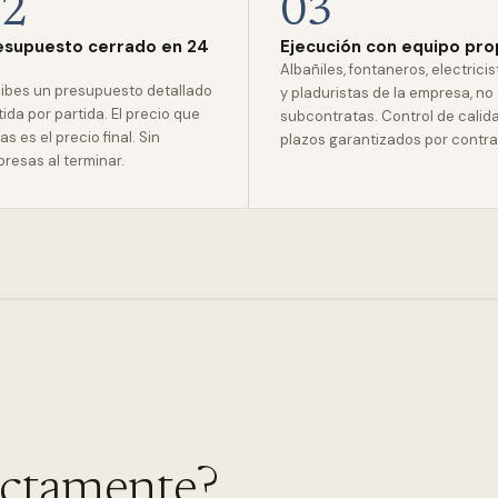
02
03
esupuesto cerrado en 24
Ejecución con equipo pro
Albañiles, fontaneros, electrici
ibes un presupuesto detallado
y pladuristas de la empresa, no
tida por partida. El precio que
subcontratas. Control de calid
as es el precio final. Sin
plazos garantizados por contra
presas al terminar.
actamente?