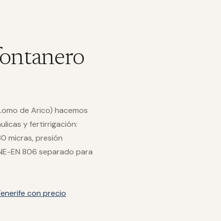
fontanero
, Lomo de Arico) hacemos
licas y fertirrigación:
30 micras, presión
 UNE-EN 806 separado para
enerife con precio