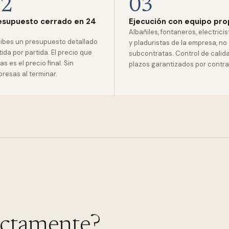
02
03
esupuesto cerrado en 24
Ejecución con equipo pro
Albañiles, fontaneros, electrici
ibes un presupuesto detallado
y pladuristas de la empresa, no
tida por partida. El precio que
subcontratas. Control de calid
as es el precio final. Sin
plazos garantizados por contra
presas al terminar.
actamente?