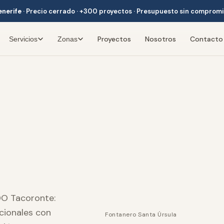
enerife
·
Precio cerrado · +300 proyectos · Presupuesto sin comprom
Proyectos
Nosotros
Contacto
Servicios
Zonas
DO Tacoronte:
icionales con
Fontanero Santa Úrsula